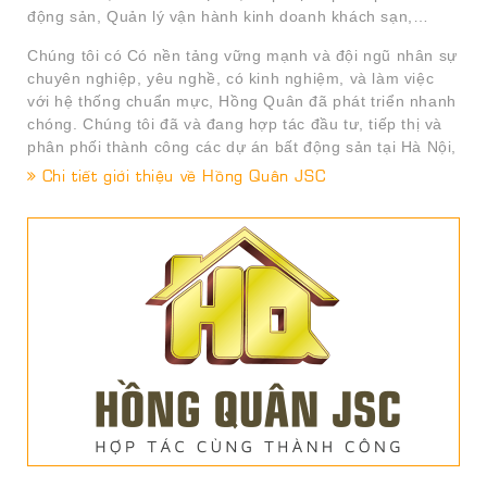
động sản, Quản lý vận hành kinh doanh khách sạn,…
Chúng tôi có Có nền tảng vững mạnh và đội ngũ nhân sự
chuyên nghiệp, yêu nghề, có kinh nghiệm, và làm việc
với hệ thống chuẩn mực, Hồng Quân đã phát triển nhanh
chóng. Chúng tôi đã và đang hợp tác đầu tư, tiếp thị và
phân phối thành công các dự án bất động sản tại Hà Nội,
Khánh Hòa ở các phân khúc khác nhau như: Nhà ở –
Chi tiết giới thiệu về Hồng Quân JSC
Căn hộ chung cư – TTTM – BĐS nghỉ dưỡng….
Với mong muốn đóng góp vào sự phát triển bền vững
của thị trường bất động sản Việt Nam, hướng tới sự gia
tăng thực sự cho khách hàng thông qua các dịch vụ có
chất lượng cao nhất; định hướng mục tiêu phát triển là
đối tác tin cậy và được ưu tiên lựa chọn qua các dịch vụ
chuyên nghiệp, Hồng Quân sẽ không ngừng nỗ lực phấn
đấu để trở thành thương hiệu hàng đầu Việt Nam trong
lĩnh vực phát triển Dự án, cung cấp các dịch vụ tiếp thị
phân phối, nghiên cứu thị trường, môi giới uy tín nhất.
Các Dự án công ty đã thực hiện tư vấn và phát
triển và triển khai thành công: