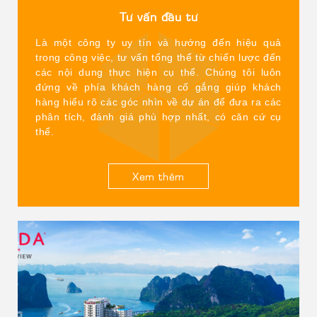
– Website: hongquanjsc.com
Tư vấn đầu tư
Chi nhánh tại Quảng Ninh:
Là một công ty uy tín và hướng đến hiệu quả
– Địa chỉ: Số 15 Phố Hồng Tiến, Phường Hồng Gai, tỉnh
trong công việc, tư vấn tổng thể từ chiến lược đến
Quảng Ninh
các nội dung thực hiện cụ thể. Chúng tôi luôn
đứng về phía khách hàng cố gắng giúp khách
– Điện Thoại: (84) 2033 853 666 / (84) 7974 00000
hàng hiểu rõ các góc nhìn về dự án để đưa ra các
phân tích, đánh giá phù hợp nhất, có căn cứ cụ
– Website:
thể.
halongbayview.vn|ramadasuiteshalongbay.com
Xem thêm