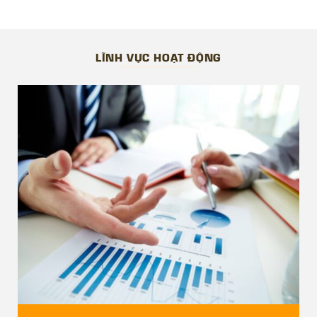
Panorama Nha Trang, Virgo Nha Trang, Lotus Island Nha
Trang, Ha Long Bay View…
Các dự án Công ty đã và đang thực hiện:
LĨNH VỰC HOẠT ĐỘNG
Golden Peark Nha Trang, AnCuising Nha Trang, Thanh
Lanh Valley Golf & Resort, Opus One, Ha Long Bay View
…
————————————————
THÔNG TIN LIÊN HỆ
Trụ sở Hà Nội:
– Địa chỉ: VPGD: Tầng 3 – CT1, tòa nhà Yên Hòa Park
View, số 3 Vũ Phạm Hàm, phường Yên Hòa, quận Cầu
Giấy, TP Hà Nội.
– Điện Thoại: 02432.005.227
– Di dộng: 0563.555.888