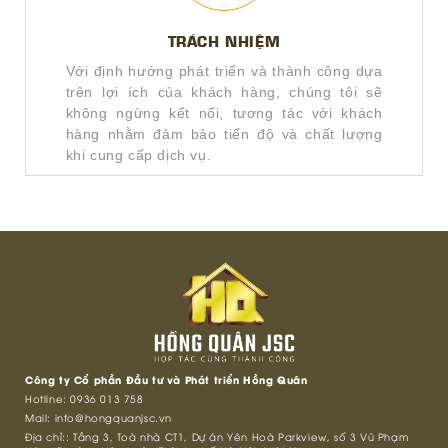
TRÁCH NHIỆM
Với định hướng phát triển và thành công dựa
trên lợi ích của khách hàng, chúng tôi sẽ
không ngừng kết nối, tương tác với khách
hàng nhằm đảm bảo tiến độ và chất lượng
khi cung cấp dịch vụ.
Công ty Cổ phần Đầu tư và Phát triển Hồng Quân
Hotline:
0936 013 758
Mail:
info@hongquanjsc.vn
Địa chỉ:: Tầng 3, Toà nhà CT1, Dự án Yên Hoà Parkview, số 3 Vũ Phạm