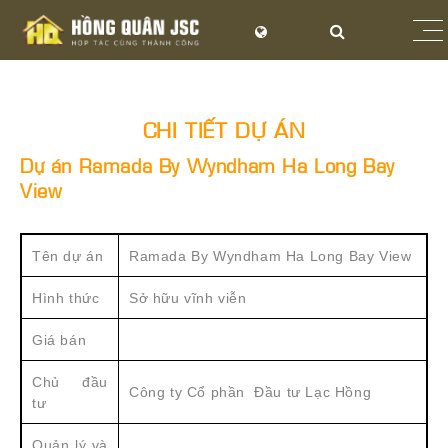
CHI TIẾT DỰ ÁN
Dự án Ramada By Wyndham Ha Long Bay
View
Tên dự án
Ramada By Wyndham Ha Long Bay View
Hình thức
Sở hữu vĩnh viễn
Giá bán
Chủ đầu
Công ty Cổ phần Đầu tư Lạc Hồng
tư
Quản lý và