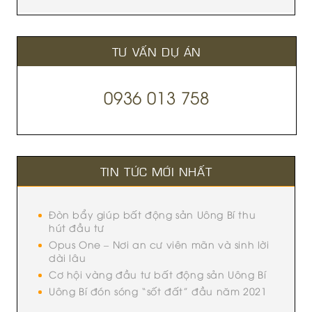
TƯ VẤN DỰ ÁN
0936 013 758
TIN TỨC MỚI NHẤT
Đòn bẩy giúp bất động sản Uông Bí thu
hút đầu tư
Opus One – Nơi an cư viên mãn và sinh lời
dài lâu
Cơ hội vàng đầu tư bất động sản Uông Bí
Uông Bí đón sóng “sốt đất” đầu năm 2021