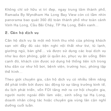
Không chỉ sở hữu vị trí đẹp, ngay trung tâm thành phố,
Ramada By Wyndham Ha Long Bay View còn có tầm nhìn
panorama bao quát 360 độ toàn thành phố như toàn cảnh
Vịnh Hạ Long, Cầu Bãi Cháy, TP Hạ Long, Biển xanh…
2. Căn hộ dịch vụ
Căn hộ dịch vụ là một mô hình thu nhỏ của phòng khách
sạn với đầy đủ các tiện nghi nội thất như tivi, tủ lạnh,
giường ngủ, bàn ghế… và được sử dụng các loại dịch vụ
như lau dọn phòng, giặt ủi quần áo, phục vụ ăn uống. Bên
cạnh đó, khách còn được sử dụng hệ thống tiện ích trong
khu dân cư như hồ bơi, bệnh viện, trường học, phòng tập
thể hình…
Theo giới chuyên gia, căn hộ dịch vụ có nhiều tiềm năng
để phát triển bởi được tác động từ sự tăng trưởng kinh tế,
du lịch phát triển, vốn FDI tăng mở ra cơ hội chuyên gia,
người nước ngoài đến làm việc, sinh sống tại Hạ Long,
doanh nhân công tác hoặc chuyên gia vùng lân cận nghỉ
dưỡng cuối tuần.