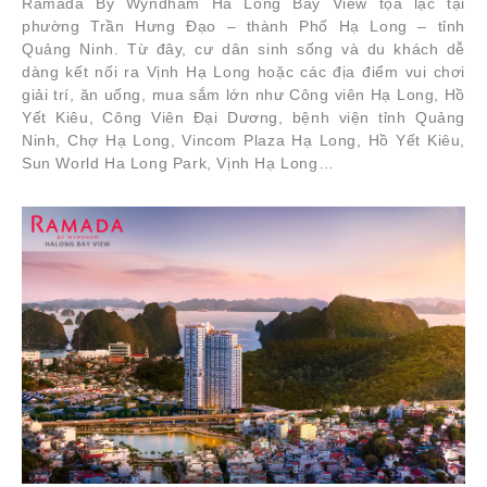
Ramada By Wyndham Ha Long Bay View tọa lạc tại
phường Trần Hưng Đạo – thành Phố Hạ Long – tỉnh
Quảng Ninh. Từ đây, cư dân sinh sống và du khách dễ
dàng kết nối ra Vịnh Hạ Long hoặc các địa điểm vui chơi
giải trí, ăn uống, mua sắm lớn như Công viên Hạ Long, Hồ
Yết Kiêu, Công Viên Đại Dương, bệnh viện tỉnh Quảng
Ninh, Chợ Hạ Long, Vincom Plaza Hạ Long, Hồ Yết Kiêu,
Sun World Ha Long Park, Vịnh Hạ Long…