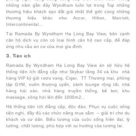
những năm gần đây Wyndham luôn lọt trong Top những
thương hiệu khách sạn đắt giá nhất thế giới cùng những
thương hiệu khác như Accor, Hilton, Marriott,
Intercontinental…
Tại Ramada By Wyndham Ha Long Bay View, bên cạnh
căn hộ dịch vụ còn có loại hình căn hộ cao cấp, để đáp
ứng nhu cầu an cư của mọi gia đình.
3. Tiện ích
Ramada By Wyndham Ha Long Bay View án sở hữu hệ
thống tiện ích đẳng cấp như Skybar tầng 34 và khu nhà
hàng VIP ký gửi rượu vang, Cigar, TT Thương mại, phòng
tập GYM, vườn thượng uyển, sảnh lounge rộng tãi, nhà
hàng hải sản, nhà hàng truyền thống, bể bơi, khu
massage, xông hơi lên đến 1000m2…
Hệ thống tiện ích đẳng cấp, độc đáo. Phục vụ cuộc sống
tiện nghi, đầy đủ các chức năng mua sắm – giải trí cho du
khách và cư dân. Biểu tượng của cuộc sống hiện đại, lý
tưởng, chất lượng, phù hợp với xu hướng của tương lai.