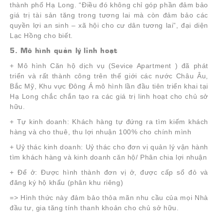
thành phố Hạ Long. “Điều đó không chỉ góp phần đảm bảo
giá trị tài sản tăng trong tương lai mà còn đảm bảo các
quyền lợi an sinh – xã hội cho cư dân tương lai”, đại diện
Lạc Hồng cho biết.
5. Mô hình quản lý linh hoạt
+ Mô hình Căn hộ dịch vụ (Sevice Apartment ) đã phát
triển và rất thành công trên thế giới các nước Châu Âu,
Bắc Mỹ, Khu vực Đông Á mô hình lần đầu tiên triển khai tại
Hạ Long chắc chắn tạo ra các giá trị linh hoạt cho chủ sở
hữu.
+ Tự kinh doanh: Khách hàng tự đứng ra tìm kiếm khách
hàng và cho thuê, thu lợi nhuận 100% cho chính mình
+ Uỷ thác kinh doanh: Uỷ thác cho đơn vị quản lý vận hành
tìm khách hàng và kinh doanh căn hộ/ Phân chia lợi nhuận
+ Để ở: Được hình thành đơn vị ở, được cấp sổ đỏ và
đăng ký hộ khẩu (phân khu riêng)
=> Hình thức này đảm bảo thỏa mãn nhu cầu của mọi Nhà
đầu tư, gia tăng tính thanh khoản cho chủ sở hữu.