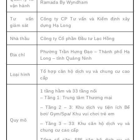
Ramada By Wyndham
vận hành
Tư vấn
Công ty CP Tư vấn và Kiểm định xây
giám sát
dựng Hạ Long
Nhà thầu
Công ty Cổ phần Đầu tư Lạc Hồng
Phường Trần Hưng Đạo – Thành phố Hạ
Địa chỉ
Long – tỉnh Quảng Ninh
Tổ hợp căn hộ dịch vụ và chung cư cao
Loại hình
cấp
1 tầng hầm và 33 tầng nổi
– Tầng 1: Trung tâm Thương mại
– Tầng 2 – 3: Khu dịch vụ tiện ích Bể
bơi/ Gym/Spa/ Khu vui chơi trẻ em
Quy mô
– Tầng 3 – 33: Khu căn hộ dịch vụ và
chung cư cao cấp
Tổng số căn: 586 căn hộ dịch vụ và