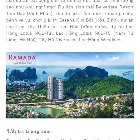
loạt dự án bất động sản và du lịch độc đáo, có chất lượng
cao như khu nghỉ ngơi Du lịch sinh thái Belvedere Resort
Tam Đảo (Vĩnh Phúc), khu du lịch Tắm nước khoáng, chữa
bệnh và vui chơi giải trí Serena Kim Bôi (Hòa Bình), dự án
cáp treo Tây Thiên tại Tam Đảo (Vĩnh Phúc), dự án Lạc
Hồng Lotus NO1-T1, Lạc Hồng Lotus N01-T5 (Nam Từ
Liêm, Hà Nội), Tây Hồ Riverview, Lạc Hồng Westlake…
1.Vị trí trung tâm