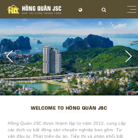
WELCOME TO HỒNG QUÂN JSC
Hồng Quân JSC được thành lập từ năm 2012, cung cấp
các dịch vụ bất động sản chuyên nghiệp bao gồm: Tư
vấn đầu tư, Phát triển dự án, Tiếp thị và phân phối bất