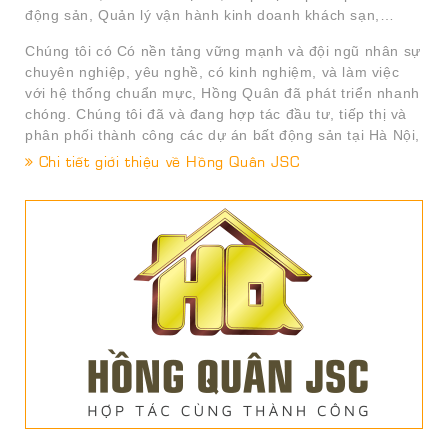
động sản, Quản lý vận hành kinh doanh khách sạn,…
Chúng tôi có Có nền tảng vững mạnh và đội ngũ nhân sự
chuyên nghiệp, yêu nghề, có kinh nghiệm, và làm việc
với hệ thống chuẩn mực, Hồng Quân đã phát triển nhanh
chóng. Chúng tôi đã và đang hợp tác đầu tư, tiếp thị và
phân phối thành công các dự án bất động sản tại Hà Nội,
Khánh Hòa ở các phân khúc khác nhau như: Nhà ở –
Chi tiết giới thiệu về Hồng Quân JSC
Căn hộ chung cư – TTTM – BĐS nghỉ dưỡng….
Với mong muốn đóng góp vào sự phát triển bền vững
của thị trường bất động sản Việt Nam, hướng tới sự gia
tăng thực sự cho khách hàng thông qua các dịch vụ có
chất lượng cao nhất; định hướng mục tiêu phát triển là
đối tác tin cậy và được ưu tiên lựa chọn qua các dịch vụ
chuyên nghiệp, Hồng Quân sẽ không ngừng nỗ lực phấn
đấu để trở thành thương hiệu hàng đầu Việt Nam trong
lĩnh vực phát triển Dự án, cung cấp các dịch vụ tiếp thị
phân phối, nghiên cứu thị trường, môi giới uy tín nhất.
Các Dự án công ty đã thực hiện tư vấn và phát
triển và triển khai thành công: