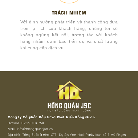
TRÁCH NHIỆM
Với định hướng phát triển và thành công dựa
trên lợi ích của khách hàng, chúng tôi sẽ
không ngừng kết nối, tương tác với khách
hàng nhằm đảm bảo tiến độ và chất lượng
khi cung cấp dịch vụ.
Công ty Cổ phần Đầu tư và Phát triển Hồng Quân
Hotline:
0936 013 758
Mail:
info@hongquanjsc.vn
Địa chỉ:: Tầng 3, Toà nhà CT1, Dự án Yên Hoà Parkview, số 3 Vũ Phạm