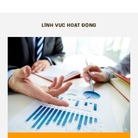
Panorama Nha Trang, Virgo Nha Trang, Lotus Island Nha
Trang, Ha Long Bay View…
Các dự án Công ty đã và đang thực hiện:
LĨNH VỰC HOẠT ĐỘNG
Golden Peark Nha Trang, AnCuising Nha Trang, Thanh
Lanh Valley Golf & Resort, Opus One, Ha Long Bay View
…
————————————————
THÔNG TIN LIÊN HỆ
Trụ sở Hà Nội:
– Địa chỉ: VPGD: Tầng 3 – CT1, tòa nhà Yên Hòa Park
View, số 3 Vũ Phạm Hàm, phường Yên Hòa, quận Cầu
Giấy, TP Hà Nội.
– Điện Thoại: 02432.005.227
– Di dộng: 0563.555.888