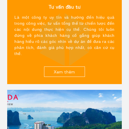
– Website: hongquanjsc.com
Tư vấn đầu tư
Chi nhánh tại Quảng Ninh:
Là một công ty uy tín và hướng đến hiệu quả
– Địa chỉ: Số 15 Phố Hồng Tiến, Phường Hồng Gai, tỉnh
trong công việc, tư vấn tổng thể từ chiến lược đến
Quảng Ninh
các nội dung thực hiện cụ thể. Chúng tôi luôn
đứng về phía khách hàng cố gắng giúp khách
– Điện Thoại: (84) 2033 853 666 / (84) 7974 00000
hàng hiểu rõ các góc nhìn về dự án để đưa ra các
phân tích, đánh giá phù hợp nhất, có căn cứ cụ
– Website:
thể.
halongbayview.vn|ramadasuiteshalongbay.com
Xem thêm