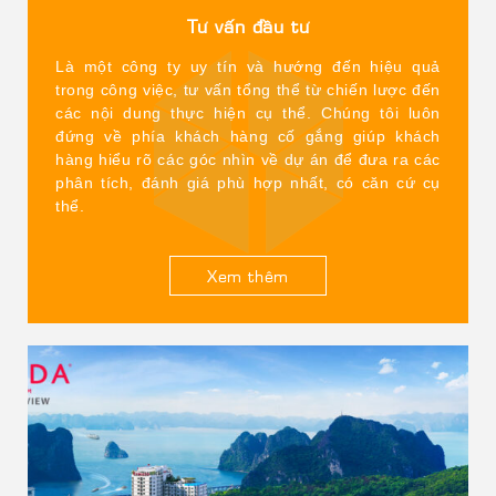
– Website: hongquanjsc.com
Tư vấn đầu tư
Chi nhánh tại Quảng Ninh:
Là một công ty uy tín và hướng đến hiệu quả
– Địa chỉ: Số 15 Phố Hồng Tiến, Phường Hồng Gai, tỉnh
trong công việc, tư vấn tổng thể từ chiến lược đến
Quảng Ninh
các nội dung thực hiện cụ thể. Chúng tôi luôn
đứng về phía khách hàng cố gắng giúp khách
– Điện Thoại: (84) 2033 853 666 / (84) 7974 00000
hàng hiểu rõ các góc nhìn về dự án để đưa ra các
phân tích, đánh giá phù hợp nhất, có căn cứ cụ
– Website:
thể.
halongbayview.vn|ramadasuiteshalongbay.com
Xem thêm