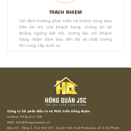
TRÁCH NHIỆM
Với định hướng phát triển và thành công dựa
trên lợi ích của khách hàng, chúng tôi sẽ
không ngừng kết nối, tương tác với khách
hàng nhằm đảm bảo tiến độ và chất lượng
khi cung cấp dịch vụ.
Công ty Cổ phần Đầu tư và Phát triển Hồng Quân
Hotline:
0936 013 758
Mail:
info@hongquanjsc.vn
Địa chỉ:: Tầng 3, Toà nhà CT1, Dự án Yên Hoà Parkview, số 3 Vũ Phạm