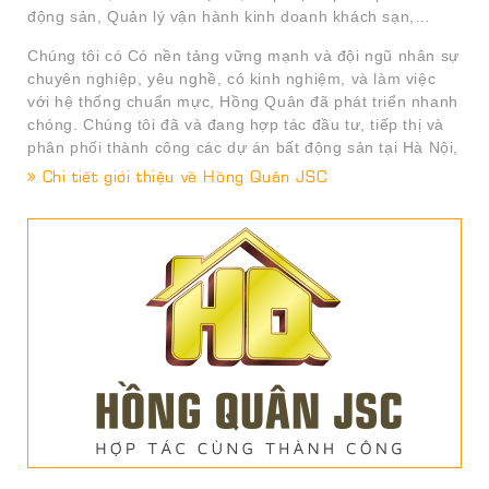
động sản, Quản lý vận hành kinh doanh khách sạn,…
Chúng tôi có Có nền tảng vững mạnh và đội ngũ nhân sự
chuyên nghiệp, yêu nghề, có kinh nghiệm, và làm việc
với hệ thống chuẩn mực, Hồng Quân đã phát triển nhanh
chóng. Chúng tôi đã và đang hợp tác đầu tư, tiếp thị và
phân phối thành công các dự án bất động sản tại Hà Nội,
Khánh Hòa ở các phân khúc khác nhau như: Nhà ở –
Chi tiết giới thiệu về Hồng Quân JSC
Căn hộ chung cư – TTTM – BĐS nghỉ dưỡng….
Với mong muốn đóng góp vào sự phát triển bền vững
của thị trường bất động sản Việt Nam, hướng tới sự gia
tăng thực sự cho khách hàng thông qua các dịch vụ có
chất lượng cao nhất; định hướng mục tiêu phát triển là
đối tác tin cậy và được ưu tiên lựa chọn qua các dịch vụ
chuyên nghiệp, Hồng Quân sẽ không ngừng nỗ lực phấn
đấu để trở thành thương hiệu hàng đầu Việt Nam trong
lĩnh vực phát triển Dự án, cung cấp các dịch vụ tiếp thị
phân phối, nghiên cứu thị trường, môi giới uy tín nhất.
Các Dự án công ty đã thực hiện tư vấn và phát
triển và triển khai thành công: