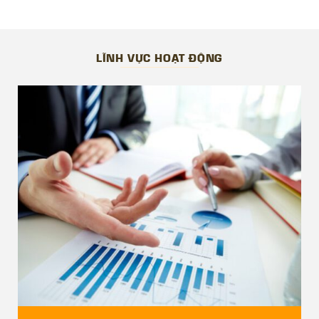
Panorama Nha Trang, Virgo Nha Trang, Lotus Island Nha
Trang, Ha Long Bay View…
Các dự án Công ty đã và đang thực hiện:
LĨNH VỰC HOẠT ĐỘNG
Golden Peark Nha Trang, AnCuising Nha Trang, Thanh
Lanh Valley Golf & Resort, Opus One, Ha Long Bay View
…
————————————————
THÔNG TIN LIÊN HỆ
Trụ sở Hà Nội:
– Địa chỉ: VPGD: Tầng 3 – CT1, tòa nhà Yên Hòa Park
View, số 3 Vũ Phạm Hàm, phường Yên Hòa, quận Cầu
Giấy, TP Hà Nội.
– Điện Thoại: 02432.005.227
– Di dộng: 0563.555.888