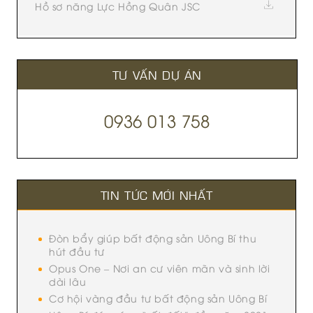
Hồ sơ năng Lực Hồng Quân JSC
TƯ VẤN DỰ ÁN
0936 013 758
TIN TỨC MỚI NHẤT
Đòn bẩy giúp bất động sản Uông Bí thu
hút đầu tư
Opus One – Nơi an cư viên mãn và sinh lời
dài lâu
Cơ hội vàng đầu tư bất động sản Uông Bí