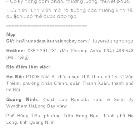
– Có kỹ năng đàm phán, thương lượng, thuyết phục.
– Ưu tiên: sinh viên mới ra trường các trường kinh tế,
du lịch…có thể được đào tạo
==============================
Nộp
CV:
tuyendunghongqua
hr@ramadasuiteshalongbay.com /
Hotline:
0357.291.281 (Ms Phương Anh)/ 0347.498.543
(Mr.Trọng)
Địa điểm làm việc
:
Hà Nội:
P1006 Nhà B, khách sạn Thể Thao, số 15 Lê Văn
Thiêm, phường Nhân Chính, quận Thanh Xuân, thành phố
hà Nội
Quảng Ninh:
Khách san Ramada Hotel & Suite By
Wyndham HaLong Bay View
Phố Hồng Tiến, phường Trần Hưng Đạo, thành phố Hạ
Long, tỉnh Quảng Ninh