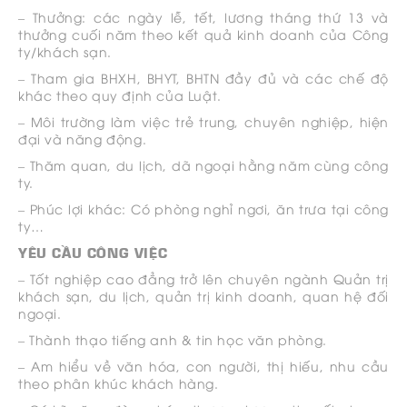
– Thưởng: các ngày lễ, tết, lương tháng thứ 13 và
thưởng cuối năm theo kết quả kinh doanh của Công
ty/khách sạn.
– Tham gia BHXH, BHYT, BHTN đầy đủ và các chế độ
khác theo quy định của Luật.
– Môi trường làm việc trẻ trung, chuyên nghiệp, hiện
đại và năng động.
– Thăm quan, du lịch, dã ngoại hằng năm cùng công
ty.
– Phúc lợi khác: Có phòng nghỉ ngơi, ăn trưa tại công
ty…
YÊU CẦU CÔNG VIỆC
– Tốt nghiệp cao đẳng trở lên chuyên ngành Quản trị
khách sạn, du lịch, quản trị kinh doanh, quan hệ đối
ngoại.
– Thành thạo tiếng anh & tin học văn phòng.
– Am hiểu về văn hóa, con người, thị hiếu, nhu cầu
theo phân khúc khách hàng.