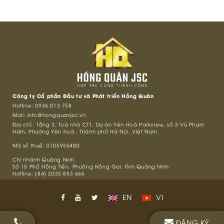
Công ty Cổ phần Đầu tư và Phát triển Hồng Quân
Hotline:
0936 013 758
Mail:
info@hongquanjsc.vn
Địa chỉ:: Tầng 3, Toà nhà CT1, Dự án Yên Hoà Parkview, số 3 Vũ Phạm
Hàm, Phường Yên hoà , Thành phố Hà Nội, Việt Nam
Mã số thuế: 0105935480
Chi nhánh Quảng Ninh
Số 15 Phố Hồng Tiến, Phường Hồng Gai, tỉnh Quảng Ninh
Hotline: (84) 2033 853 666
EN
VI
ĐĂNG KÝ