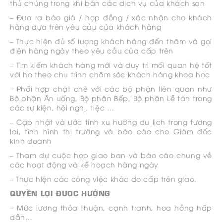
thủ chúng trong khi bán các dịch vụ của khách sạn
– Đưa ra báo giá / hợp đồng / xác nhận cho khách
hàng dựa trên yêu cầu của khách hàng
– Thực hiện đủ số lượng khách hàng đến thăm và gọi
điện hàng ngày theo yêu cầu của cấp trên
– Tìm kiếm khách hàng mới và duy trì mối quan hệ tốt
với họ theo chu trình chăm sóc khách hàng khoa học
– Phối hợp chặt chẽ với các bộ phận liên quan như
Bộ phận Ăn uống, Bộ phận Bếp, Bộ phận Lễ tân trong
các sự kiện, hội nghị, tiệc …
– Cập nhật và ước tính xu hướng du lịch trong tương
lai, tình hình thị trường và báo cáo cho Giám đốc
kinh doanh
– Tham dự cuộc họp giao ban và báo cáo chung về
các hoạt động và kế hoạch hàng ngày
– Thực hiện các công việc khác do cấp trên giao.
QUYỀN LỢI ĐƯỢC HƯỞNG
– Mức lương thỏa thuận, cạnh tranh, hoa hồng hấp
dẫn…