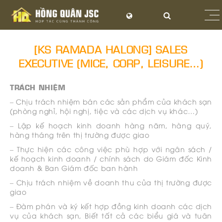
[KS RAMADA HALONG] SALES
EXECUTIVE (MICE, CORP, LEISURE…)
TRÁCH NHIỆM
– Chịu trách nhiệm bán các sản phẩm của khách sạn
(phòng nghỉ, hội nghị, tiệc và các dịch vụ khác…)
– Lập kế hoạch kinh doanh hàng năm, hàng quý,
hàng tháng trên thị trường được giao
– Thực hiện các công việc phù hợp với ngân sách /
kế hoạch kinh doanh / chính sách do Giám đốc Kinh
doanh & Ban Giám đốc ban hành
– Chịu trách nhiệm về doanh thu của thị trường được
giao
– Đàm phán và ký kết hợp đồng kinh doanh các dịch
vụ của khách sạn, Biết tất cả các biểu giá và tuân