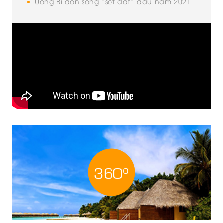
Uông Bí đón sóng “sốt đất” đầu năm 2021
o
360