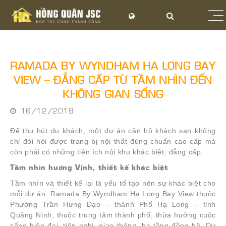
RAMADA BY WYNDHAM HA LONG BAY
VIEW – ĐẲNG CẤP TỪ TẦM NHÌN ĐẾN
KHÔNG GIAN SỐNG
16/12/2018
Để thu hút du khách, một dự án căn hộ khách sạn không
chỉ đòi hỏi được trang bị nội thất đúng chuẩn cao cấp mà
còn phải có những tiện ích nội khu khác biệt, đẳng cấp.
Tầm nhìn hướng Vịnh, thiết kế khác biệt
Tầm nhìn và thiết kế lại là yếu tố tạo nên sự khác biệt cho
mỗi dự án. Ramada By Wyndham Ha Long Bay View thuộc
Phường Trần Hưng Đạo – thành Phố Hạ Long – tỉnh
Quảng Ninh, thuộc trung tâm thành phố, thừa hưởng cuộc
sống hiện đại, tiện nghi, giao thông, hạ tầng đồng bộ. Dự