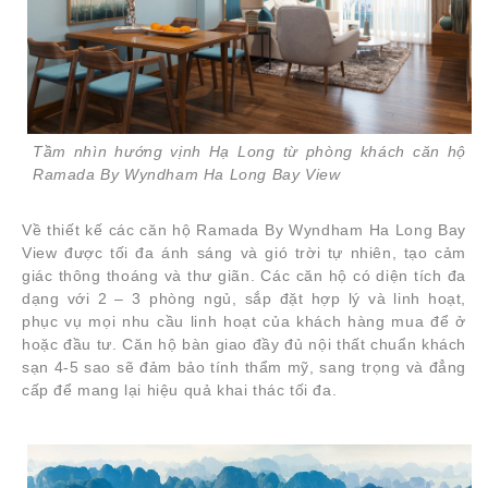
Tầm nhìn hướng vịnh Hạ Long từ phòng khách căn hộ
Ramada By Wyndham Ha Long Bay View
Về thiết kế các căn hộ Ramada By Wyndham Ha Long Bay
View được tối đa ánh sáng và gió trời tự nhiên, tạo cảm
giác thông thoáng và thư giãn. Các căn hộ có diện tích đa
dạng với 2 – 3 phòng ngủ, sắp đặt hợp lý và linh hoạt,
phục vụ mọi nhu cầu linh hoạt của khách hàng mua để ở
hoặc đầu tư. Căn hộ bàn giao đầy đủ nội thất chuẩn khách
sạn 4-5 sao sẽ đảm bảo tính thẩm mỹ, sang trọng và đẳng
cấp để mang lại hiệu quả khai thác tối đa.