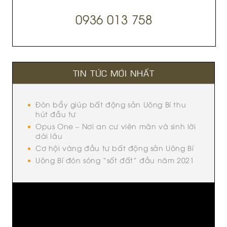
0936 013 758
TIN TỨC MỚI NHẤT
Đòn bẩy giúp bất động sản Uông Bí thu
hút đầu tư
Opus One – Nơi an cư viên mãn và sinh lời
dài lâu
Cơ hội vàng đầu tư bất động sản Uông Bí
Uông Bí đón sóng “sốt đất” đầu năm 2021