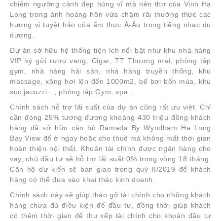
chiêm ngưỡng cảnh đẹp hùng vĩ mà nên thơ của Vịnh Hạ
Long trong ánh hoàng hôn vừa chậm rãi thưởng thức các
hương vị tuyệt hảo của ẩm thực Á-Âu trong tiếng nhạc du
dương.
Dự án sở hữu hệ thống tiện ích nổi bật như khu nhà hàng
VIP ký gửi rượu vang, Cigar, TT Thương mại, phòng tập
gym, nhà hàng hải sản, nhà hàng truyền thống, khu
massage, xông hơi lên đến 1000m2, bể bơi bốn mùa, khu
sục jacuzzi…, phòng tập Gym, spa…
Chính sách hỗ trợ lãi suất của dự án cũng rất ưu việt. Chỉ
cần đóng 25% tương đương khoảng 430 triệu đồng khách
hàng đã sở hữu căn hộ Ramada By Wyndham Ha Long
Bay View để ở ngay hoặc cho thuê mà không mất thời gian
hoàn thiện nội thất. Khoản tài chính được ngân hàng cho
vay, chủ đầu tư sẽ hỗ trợ lãi suất 0% trong vòng 18 tháng.
Căn hộ dự kiến sẽ bàn giao trong quý II/2019 để khách
hàng có thể đưa vào khai thác kinh doanh.
Chính sách này sẽ giúp tháo gỡ tài chính cho những khách
hàng chưa đủ điều kiện để đầu tư, đồng thời giúp khách
có thêm thời gian để thu xếp tài chính cho khoản đầu tư