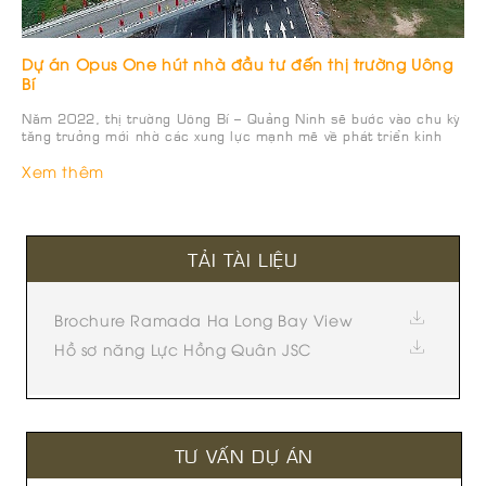
Dự án Opus One hút nhà đầu tư đến thị trường Uông
Bí
Năm 2022, thị trường Uông Bí – Quảng Ninh sẽ bước vào chu kỳ
tăng trưởng mới nhờ các xung lực mạnh mẽ về phát triển kinh
tế, hoàn thiện cơ sở hạ tầng kéo theo sự xuất hiện của hàng loạt
dự án tầm cỡ. Bất động sản Uông Bí sôi động trở lại […]
Xem thêm
TẢI TÀI LIỆU
Brochure Ramada Ha Long Bay View
Hồ sơ năng Lực Hồng Quân JSC
TƯ VẤN DỰ ÁN