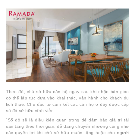
Theo đó, chủ sở hữu căn hộ ngay sau khi nhận bàn giao
có thể lập tức đưa vào khai thác, vận hành cho khách du
lịch thuê. Chủ đầu tư cam kết các căn hộ ở đây được cấp
sổ đỏ sở hữu vĩnh viễn.
“Sổ đỏ sẽ là điều kiện quan trọng để đảm bảo giá trị tài
sản tăng theo thời gian, dễ dàng chuyển nhượng cũng như
các quyền lợi khi chủ sở hữu muốn tặng hoặc cho người