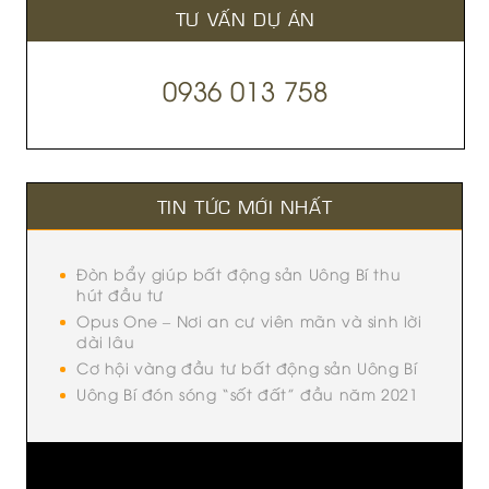
TƯ VẤN DỰ ÁN
0936 013 758
TIN TỨC MỚI NHẤT
Đòn bẩy giúp bất động sản Uông Bí thu
hút đầu tư
Opus One – Nơi an cư viên mãn và sinh lời
dài lâu
Cơ hội vàng đầu tư bất động sản Uông Bí
Uông Bí đón sóng “sốt đất” đầu năm 2021