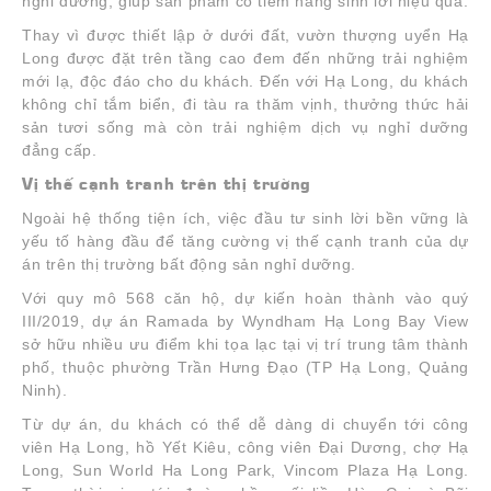
nghỉ dưỡng, giúp sản phẩm có tiềm năng sinh lời hiệu quả.
Thay vì được thiết lập ở dưới đất, vườn thượng uyển Hạ
Long được đặt trên tầng cao đem đến những trải nghiệm
mới lạ, độc đáo cho du khách. Đến với Hạ Long, du khách
không chỉ tắm biển, đi tàu ra thăm vịnh, thưởng thức hải
sản tươi sống mà còn trải nghiệm dịch vụ nghỉ dưỡng
đẳng cấp.
Vị thế cạnh tranh trên thị trường
Ngoài hệ thống tiện ích, việc đầu tư sinh lời bền vững là
yếu tố hàng đầu để tăng cường vị thế cạnh tranh của dự
án trên thị trường bất động sản nghỉ dưỡng.
Với quy mô 568 căn hộ, dự kiến hoàn thành vào quý
III/2019, dự án Ramada by Wyndham Hạ Long Bay View
sở hữu nhiều ưu điểm khi tọa lạc tại vị trí trung tâm thành
phố, thuộc phường Trần Hưng Đạo (TP Hạ Long, Quảng
Ninh).
Từ dự án, du khách có thể dễ dàng di chuyển tới công
viên Hạ Long, hồ Yết Kiêu, công viên Đại Dương, chợ Hạ
Long, Sun World Ha Long Park, Vincom Plaza Hạ Long.