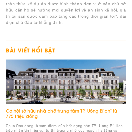
thân thừa kế dự án được hình thành đơn vị ở nên chủ sở
hữu căn hộ sẽ hưởng mọi quyền lợi về an sinh xã hội, giá
trị tài sản được đảm bảo tăng cao trong thời gian tới”, đại
diện chủ đầu tư khẳng định.
BÀI VIẾT NỔI BẬT
Cơ hội sở hữu nhà phố trung tâm TP. Uông Bí chỉ từ
775 triệu đồng
Opus One đang là tâm điểm của bất động sản TP. Uông Bí, liên
tiếp nhận tín hiệu vui từ thị trường nhờ quy hoạch hạ tầng và