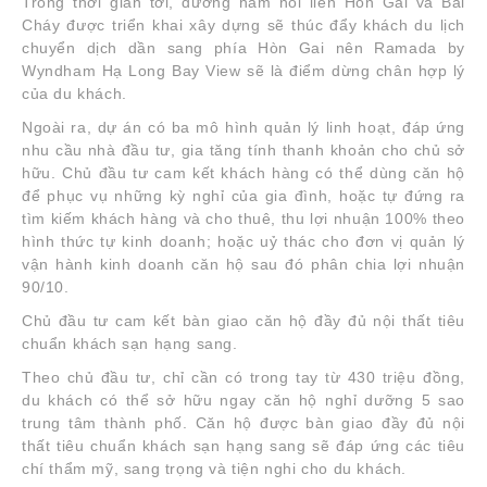
Trong thời gian tới, đường hầm nối liền Hòn Gai và Bãi
Cháy được triển khai xây dựng sẽ thúc đẩy khách du lịch
chuyển dịch dần sang phía Hòn Gai nên Ramada by
Wyndham Hạ Long Bay View sẽ là điểm dừng chân hợp lý
của du khách.
Ngoài ra, dự án có ba mô hình quản lý linh hoạt, đáp ứng
nhu cầu nhà đầu tư, gia tăng tính thanh khoản cho chủ sở
hữu. Chủ đầu tư cam kết khách hàng có thể dùng căn hộ
để phục vụ những kỳ nghỉ của gia đình, hoặc tự đứng ra
tìm kiếm khách hàng và cho thuê, thu lợi nhuận 100% theo
hình thức tự kinh doanh; hoặc uỷ thác cho đơn vị quản lý
vận hành kinh doanh căn hộ sau đó phân chia lợi nhuận
90/10.
Chủ đầu tư cam kết bàn giao căn hộ đầy đủ nội thất tiêu
chuẩn khách sạn hạng sang.
Theo chủ đầu tư, chỉ cần có trong tay từ 430 triệu đồng,
du khách có thể sở hữu ngay căn hộ nghỉ dưỡng 5 sao
trung tâm thành phố. Căn hộ được bàn giao đầy đủ nội
thất tiêu chuẩn khách sạn hạng sang sẽ đáp ứng các tiêu
chí thẩm mỹ, sang trọng và tiện nghi cho du khách.