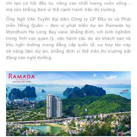
chỉ tạo cơ hội đầu tư, nâng cao chất lượng cuộc sống…
mà còn khẳng định vị thế cạnh tranh trên thị trường.
Ông Ngô Văn Tuyến đại diện Công ty CP Đầu tư và Phát
triển Hồng Quân – đơn vị phát triển dự án Ramada by
Wyndham Ha Long Bay view, khẳng định, với kinh nghiệm
trong lĩnh vực quản lý, vận hành các dự án khách sạn và
khu nghỉ dưỡng mang đẳng cấp quốc tế, sự hợp tác này
sẽ nâng tầm dự án, khẳng định vị thế trên thị trường bất
động sản nghỉ dưỡng.