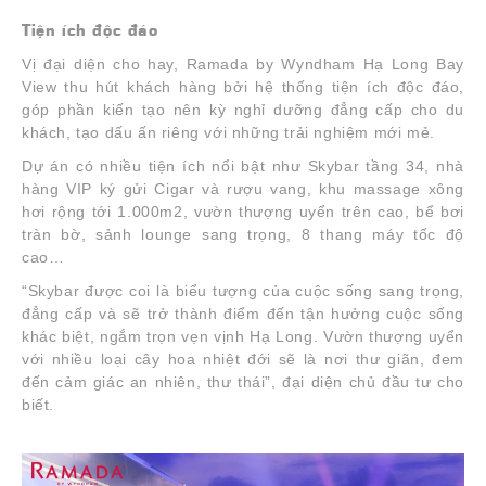
Tiện ích độc đáo
Vị đại diện cho hay, Ramada by Wyndham Hạ Long Bay
View thu hút khách hàng bởi hệ thống tiện ích độc đáo,
góp phần kiến tạo nên kỳ nghỉ dưỡng đẳng cấp cho du
khách, tạo dấu ấn riêng với những trải nghiệm mới mẻ.
Dự án có nhiều tiện ích nổi bật như Skybar tầng 34, nhà
hàng VIP ký gửi Cigar và rượu vang, khu massage xông
hơi rộng tới 1.000m2, vườn thượng uyển trên cao, bể bơi
tràn bờ, sảnh lounge sang trọng, 8 thang máy tốc độ
cao…
“Skybar được coi là biểu tượng của cuộc sống sang trọng,
đẳng cấp và sẽ trở thành điểm đến tận hưởng cuộc sống
khác biệt, ngắm trọn vẹn vịnh Hạ Long. Vườn thượng uyển
với nhiều loại cây hoa nhiệt đới sẽ là nơi thư giãn, đem
đến cảm giác an nhiên, thư thái”, đại diện chủ đầu tư cho
biết.