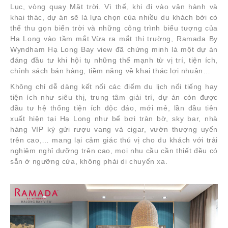
Lục, vòng quay Mặt trời. Vì thế, khi đi vào vận hành và
khai thác, dự án sẽ là lựa chọn của nhiều du khách bởi có
thể thu gọn biển trời và những công trình biểu tượng của
Hạ Long vào tầm mắt.Vừa ra mắt thị trường, Ramada By
Wyndham Hạ Long Bay view đã chứng minh là một dự án
đáng đầu tư khi hội tụ những thế mạnh từ vị trí, tiện ích,
chính sách bán hàng, tiềm năng về khai thác lợi nhuận…
Không chỉ dễ dàng kết nối các điểm du lịch nổi tiếng hay
tiện ích như siêu thị, trung tâm giải trí, dự án còn được
đầu tư hệ thống tiện ích độc đáo, mới mẻ, lần đầu tiên
xuất hiện tại Hạ Long như bể bơi tràn bờ, sky bar, nhà
hàng VIP ký gửi rượu vang và cigar, vườn thượng uyển
trên cao,… mang lại cảm giác thú vị cho du khách với trải
nghiệm nghỉ dưỡng trên cao, mọi nhu cầu cần thiết đều có
sẵn ở ngưỡng cửa, không phải di chuyển xa.