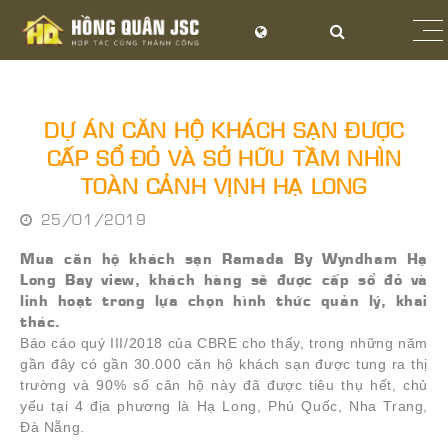
DỰ ÁN CĂN HỘ KHÁCH SẠN ĐƯỢC
CẤP SỔ ĐỎ VÀ SỞ HỮU TẦM NHÌN
TOÀN CẢNH VỊNH HẠ LONG
25/01/2019
Mua căn hộ khách sạn Ramada By Wyndham Hạ
Long Bay view, khách hàng sẽ được cấp sổ đỏ và
linh hoạt trong lựa chọn hình thức quản lý, khai
thác.
Báo cáo quý III/2018 của CBRE cho thấy, trong những năm
gần đây có gần 30.000 căn hộ khách sạn được tung ra thị
trường và 90% số căn hộ này đã được tiêu thụ hết, chủ
yếu tại 4 địa phương là Hạ Long, Phú Quốc, Nha Trang,
Đà Nẵng.