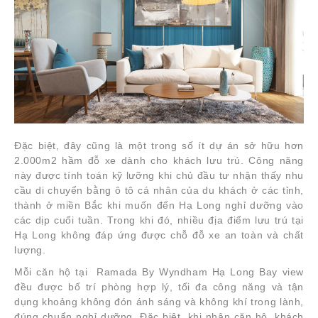
Đặc biệt, đây cũng là một trong số ít dự án sở hữu hơn
2.000m2 hầm đỗ xe dành cho khách lưu trú. Công năng
này được tính toán kỹ lưỡng khi chủ đầu tư nhận thấy nhu
cầu di chuyển bằng ô tô cá nhân của du khách ở các tỉnh,
thành ở miền Bắc khi muốn đến Hạ Long nghỉ dưỡng vào
các dịp cuối tuần. Trong khi đó, nhiều địa điểm lưu trú tại
Hạ Long không đáp ứng được chỗ đỗ xe an toàn và chất
lượng.
Mỗi căn hộ tại Ramada By Wyndham Hạ Long Bay view
đều được bố trí phòng hợp lý, tối đa công năng và tận
dụng khoảng không đón ánh sáng và không khí trong lành,
đúng chuẩn nghỉ dưỡng. Đặc biệt, khi nhận căn hộ, khách