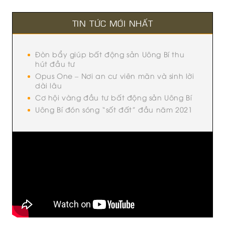
TIN TỨC MỚI NHẤT
Đòn bẩy giúp bất động sản Uông Bí thu
hút đầu tư
Opus One – Nơi an cư viên mãn và sinh lời
dài lâu
Cơ hội vàng đầu tư bất động sản Uông Bí
Uông Bí đón sóng “sốt đất” đầu năm 2021