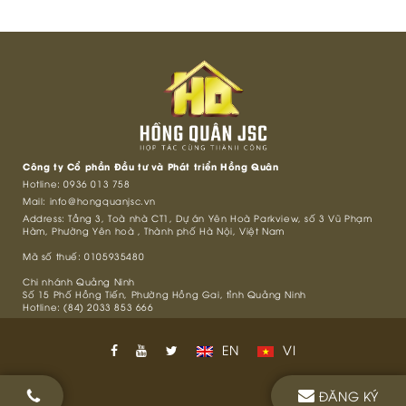
Công ty Cổ phần Đầu tư và Phát triển Hồng Quân
Hotline:
0936 013 758
Mail:
info@hongquanjsc.vn
Address: Tầng 3, Toà nhà CT1, Dự án Yên Hoà Parkview, số 3 Vũ Phạm
Hàm, Phường Yên hoà , Thành phố Hà Nội, Việt Nam
Mã số thuế: 0105935480
Chi nhánh Quảng Ninh
Số 15 Phố Hồng Tiến, Phường Hồng Gai, tỉnh Quảng Ninh
Hotline: (84) 2033 853 666
EN
VI
ĐĂNG KÝ