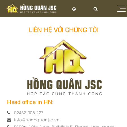
LIÊN HỆ VỚI CHÚNG TÔI
Head office in HN:
02432.005.227
info@hongquanjsc.vn
P1006, 10th Floor, Building B, Fitness Hotel sports,