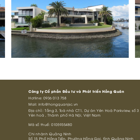
Công ty Cổ phần Đầu tư và Phát triển Hồng Quân
Hotline:
0936 013 758
Mail:
info@hongquanjsc.vn
Địa chỉ:: Tầng 3, Toà nhà CT1, Dự án Yên Hoà Parkview, s
Yên hoà , Thành phố Hà Nội, Việt Nam
Mã số thuế: 0105935480
Chi nhánh Quảng Ninh
Số 15 Phố Hồng Tiến, Phường Hồng Gai, tỉnh Quảng Ninh